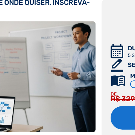
E ONDE QUISER, INSCREVA-
DU
5 
SE
M
DE
R$ 329