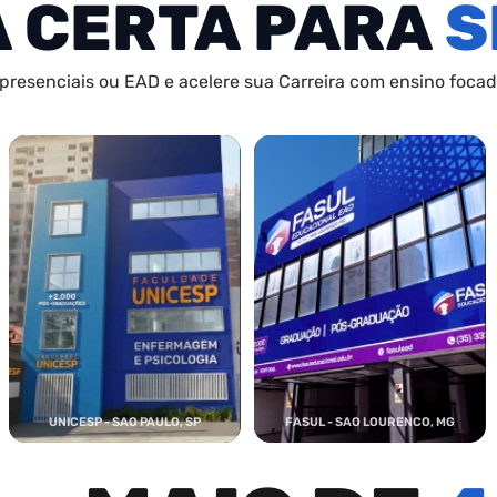
A CERTA PARA
S
presenciais ou EAD e acelere sua Carreira com ensino focado
UNICESP - SAO PAULO, SP
FASUL - SAO LOURENCO, MG