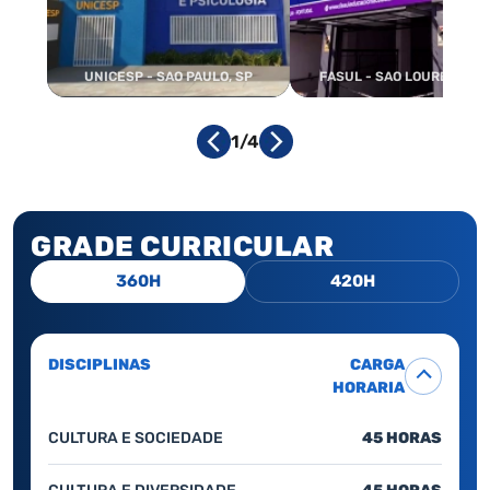
UNICESP - SAO PAULO, SP
FASUL - SAO LOURENCO, 
1/4
GRADE CURRICULAR
360H
420H
DISCIPLINAS
CARGA
HORARIA
CULTURA E SOCIEDADE
45 HORAS