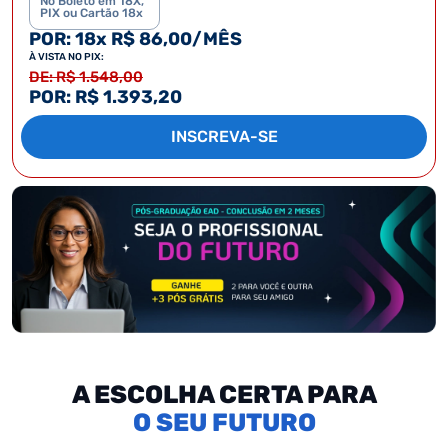
No Boleto em 18X,
PIX ou Cartão 18x
POR: 18x R$ 86,00/MÊS
À VISTA NO PIX:
DE: R$ 1.548,00
POR: R$ 1.393,20
INSCREVA-SE
A ESCOLHA CERTA PARA
SEU FUTURO