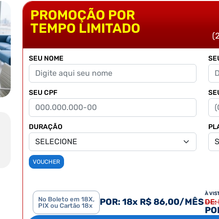
PROMOÇÃO POR
TEMPO LIMITADO
(
SEU NOME
SE
SEU CPF
SE
DURAÇÃO
PL
VOUCHER
À VIS
No Boleto em 18X,
POR: 18x R$ 86,00/MÊS
DE:
PIX ou Cartão 18x
POR