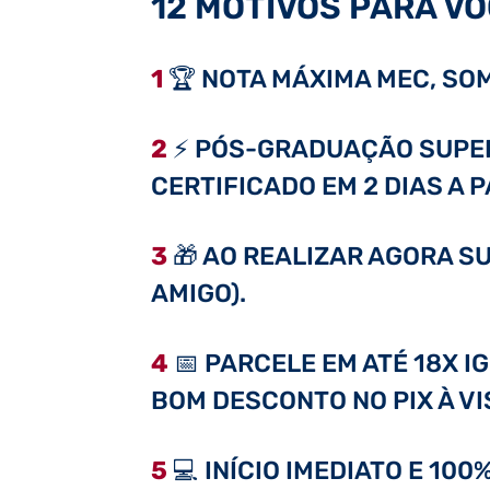
12 MOTIVOS PARA VO
1
🏆 NOTA MÁXIMA MEC, SOM
2
⚡ PÓS-GRADUAÇÃO SUPER 
CERTIFICADO EM 2 DIAS A 
3
🎁 AO REALIZAR AGORA SU
AMIGO).
4
📅 PARCELE EM ATÉ 18X I
BOM DESCONTO NO PIX À VI
5
💻 INÍCIO IMEDIATO E 10