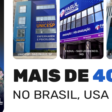
FASUL - SAO LOURENCO,
UNICESP - SAO PAULO, SP
MG
F
MAIS DE
4
NO BRASIL, USA 