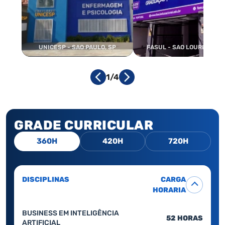
UNICESP - SAO PAULO, SP
FASUL - SAO LOURENCO, 
1/4
GRADE CURRICULAR
360H
420H
720H
DISCIPLINAS
CARGA
HORARIA
BUSINESS EM INTELIGÊNCIA
52 HORAS
ARTIFICIAL