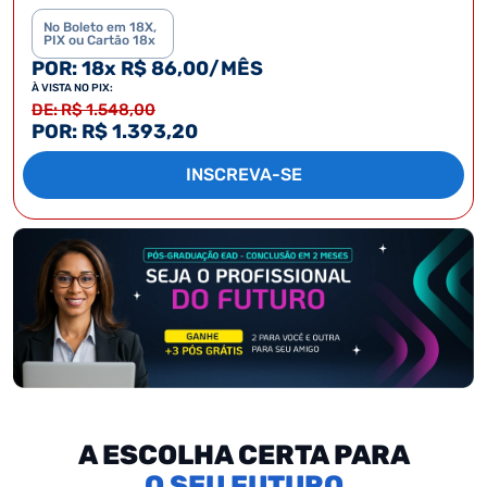
No Boleto em 18X,
PIX ou Cartão 18x
POR: 18x R$ 86,00/MÊS
À VISTA NO PIX:
DE: R$ 1.548,00
POR: R$ 1.393,20
INSCREVA-SE
A ESCOLHA CERTA PARA
SEU FUTURO