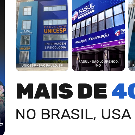
FASUL - SAO LOURENCO,
UNICESP - SAO PAULO, SP
MG
F
MAIS DE
4
NO BRASIL, USA 