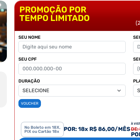
PROMOÇÃO POR
TEMPO LIMITADO
(
SEU NOME
SE
SEU CPF
SE
DURAÇÃO
PL
VOUCHER
À VIS
No Boleto em 18X,
POR: 18x R$ 86,00/MÊS
DE:
PIX ou Cartão 18x
POR