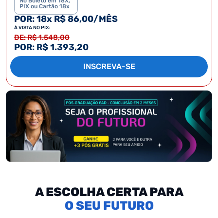
No Boleto em 18X,
PIX ou Cartão 18x
POR: 18x R$ 86,00/MÊS
À VISTA NO PIX:
DE: R$ 1.548,00
POR: R$ 1.393,20
INSCREVA-SE
A ESCOLHA CERTA PARA
SEU FUTURO