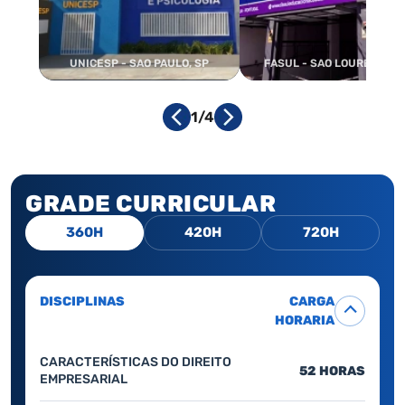
UNICESP - SAO PAULO, SP
FASUL - SAO LOURENCO, 
1/4
GRADE CURRICULAR
360H
420H
720H
DISCIPLINAS
CARGA
HORARIA
CARACTERÍSTICAS DO DIREITO
52 HORAS
EMPRESARIAL