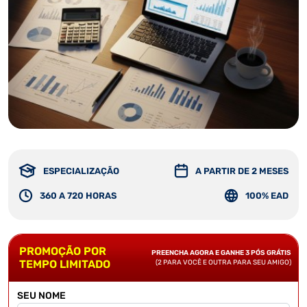
ESPECIALIZAÇÃO
A PARTIR DE 2 MESES
360 A 720 HORAS
100% EAD
PROMOÇÃO POR
PREENCHA AGORA E GANHE 3 PÓS GRÁTIS
TEMPO LIMITADO
(2 PARA VOCÊ E OUTRA PARA SEU AMIGO)
SEU NOME