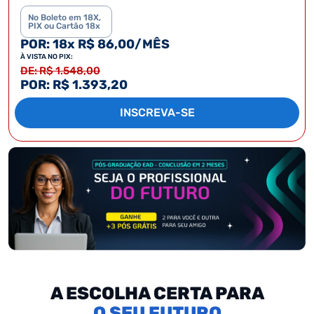
No Boleto em 18X,
PIX ou Cartão 18x
POR: 18x R$ 86,00/MÊS
À VISTA NO PIX:
DE: R$ 1.548,00
POR: R$ 1.393,20
INSCREVA-SE
A ESCOLHA CERTA PARA
SEU FUTURO