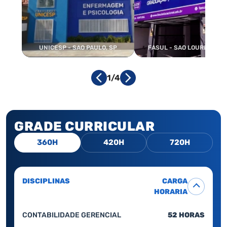
UNICESP - SAO PAULO, SP
FASUL - SAO LOURENCO, 
1/4
GRADE CURRICULAR
360H
420H
720H
DISCIPLINAS
CARGA
HORARIA
CONTABILIDADE GERENCIAL
52 HORAS