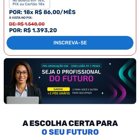
No Boleto em 18X,
PIX ou Cartão 18x
POR: 18x R$ 86,00/MÊS
À VISTA NO PIX:
DE: R$ 1.548,00
POR: R$ 1.393,20
INSCREVA-SE
A ESCOLHA CERTA PARA
SEU FUTURO