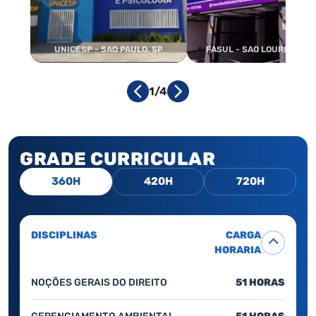
UNICESP - SAO PAULO, SP
FASUL - SAO LOURENCO, 
1/4
GRADE CURRICULAR
360H
420H
720H
DISCIPLINAS
CARGA
HORARIA
NOÇÕES GERAIS DO DIREITO
51 HORAS