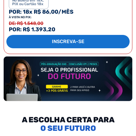
No Boleto em 18X,
PIX ou Cartão 18x
POR: 18x R$ 86,00/MÊS
À VISTA NO PIX:
DE: R$ 1.548,00
POR: R$ 1.393,20
INSCREVA-SE
A ESCOLHA CERTA PARA
SEU FUTURO