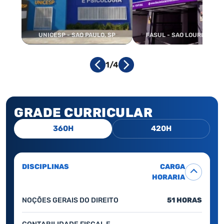
UNICESP - SAO PAULO, SP
FASUL - SAO LOURENCO, 
1/4
GRADE CURRICULAR
360H
420H
DISCIPLINAS
CARGA
HORARIA
NOÇÕES GERAIS DO DIREITO
51 HORAS