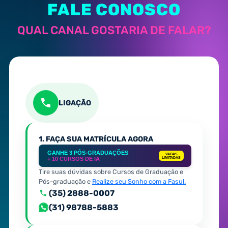
FALE CONOSCO
QUAL CANAL GOSTARIA DE FALAR?
LIGAÇÃO
1. FAÇA SUA MATRÍCULA AGORA
GANHE 3 PÓS-GRADUAÇÕES
VAGAS
+ 10 CURSOS DE IA
LIMITADAS
Tire suas dúvidas sobre Cursos de Graduação e
Pós-graduação e
Realize seu Sonho com a Fasul.
(35) 2888-0007
(31) 98788-5883