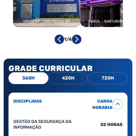
UNICESP - SAO PAULO, SP
FASUL - SAO LOURENCO, 
1/4
GRADE CURRICULAR
360H
420H
720H
DISCIPLINAS
CARGA
HORARIA
GESTÃO DA SEGURANÇA DA
52 HORAS
INFORMAÇÃO