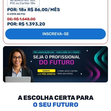
No Boleto em 18X,
PIX ou Cartão 18x
POR: 18x R$ 86,00/MÊS
À VISTA NO PIX:
DE: R$ 1.548,00
POR: R$ 1.393,20
INSCREVA-SE
A ESCOLHA CERTA PARA
SEU FUTURO