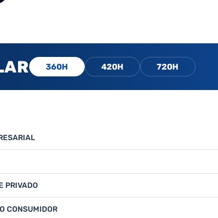
LAR
360H
420H
720H
RESARIAL
 E PRIVADO
DO CONSUMIDOR