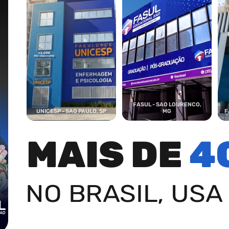
FASUL - SAO LOURENCO,
UNICESP - SAO PAULO, SP
MG
F
MAIS DE
4
NO BRASIL, USA 