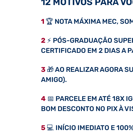
12 MOTIVOS PARA VO
1
🏆 NOTA MÁXIMA MEC, SOM
2
⚡ PÓS-GRADUAÇÃO SUPER 
CERTIFICADO EM 2 DIAS A 
3
🎁 AO REALIZAR AGORA SU
AMIGO).
4
📅 PARCELE EM ATÉ 18X I
BOM DESCONTO NO PIX À VI
5
💻 INÍCIO IMEDIATO E 10