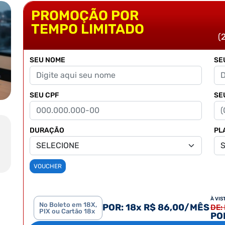
PROMOÇÃO POR
TEMPO LIMITADO
(
SEU NOME
SE
SEU CPF
SE
DURAÇÃO
PL
VOUCHER
À VIS
No Boleto em 18X,
POR: 18x R$ 86,00/MÊS
DE:
PIX ou Cartão 18x
POR