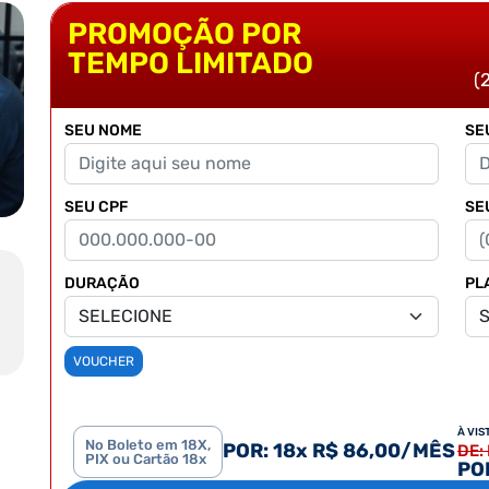
PROMOÇÃO POR
TEMPO LIMITADO
(
SEU NOME
SE
SEU CPF
SE
DURAÇÃO
PL
VOUCHER
À VIS
No Boleto em 18X,
POR: 18x R$ 86,00/MÊS
DE:
PIX ou Cartão 18x
POR