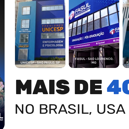
FASUL - SAO LOURENCO,
UNICESP - SAO PAULO, SP
MG
F
MAIS DE
4
NO BRASIL, USA 