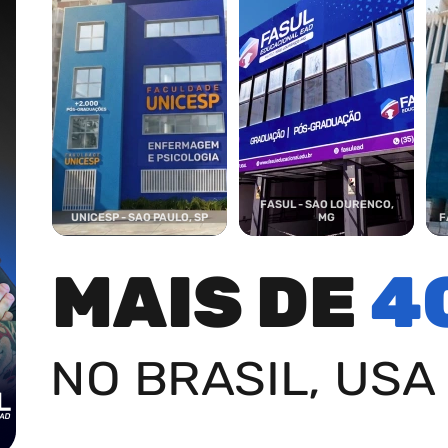
FASUL - SAO LOURENCO,
UNICESP - SAO PAULO, SP
MG
F
MAIS DE
4
NO BRASIL, USA 