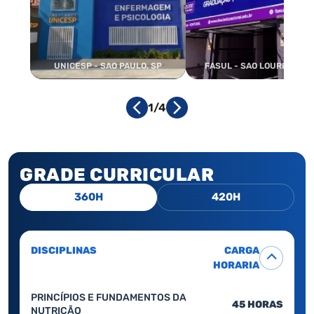
UNICESP - SAO PAULO, SP
FASUL - SAO LOURENCO, 
1/4
GRADE CURRICULAR
360H
420H
DISCIPLINAS
CARGA
HORARIA
PRINCÍPIOS E FUNDAMENTOS DA
45 HORAS
NUTRIÇÃO