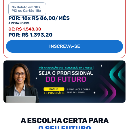
No Boleto em 18X,
PIX ou Cartão 18x
POR: 18x R$ 86,00/MÊS
À VISTA NO PIX:
DE: R$ 1.548,00
POR: R$ 1.393,20
INSCREVA-SE
A ESCOLHA CERTA PARA
SEU FUTURO