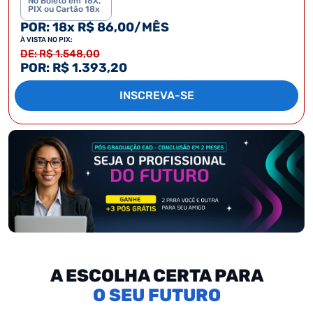
No Boleto em 18X,
PIX ou Cartão 18x
POR: 18x R$ 86,00/MÊS
À VISTA NO PIX:
DE: R$ 1.548,00
POR: R$ 1.393,20
INSCREVA-SE
A ESCOLHA CERTA PARA
SEU FUTURO