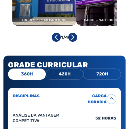
UNICESP - SAO PAULO, SP
FASUL - SAO LOURENCO, 
1/4
GRADE CURRICULAR
360H
420H
720H
DISCIPLINAS
CARGA
HORARIA
ANÁLISE DA VANTAGEM
52 HORAS
COMPETITIVA