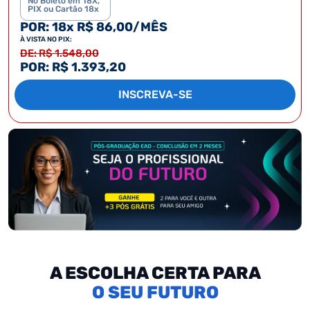
No Boleto em 18X,
PIX ou Cartão 18x
POR: 18x R$ 86,00/MÊS
À VISTA NO PIX:
DE: R$ 1.548,00
POR: R$ 1.393,20
INSCREVA-SE
A ESCOLHA CERTA PARA
SEU FUTURO