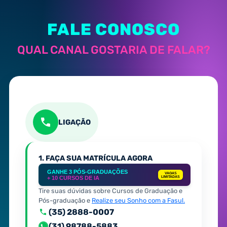
FALE CONOSCO
QUAL CANAL GOSTARIA DE FALAR?
LIGAÇÃO
1. FAÇA SUA MATRÍCULA AGORA
GANHE 3 PÓS-GRADUAÇÕES
VAGAS
+ 10 CURSOS DE IA
LIMITADAS
Tire suas dúvidas sobre Cursos de Graduação e
Pós-graduação e
Realize seu Sonho com a Fasul.
(35) 2888-0007
(31) 98788-5883