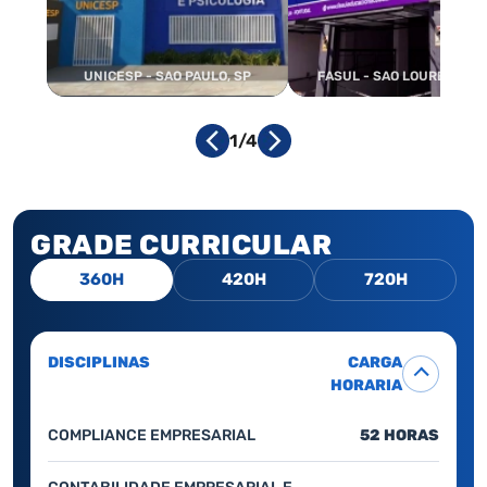
UNICESP - SAO PAULO, SP
FASUL - SAO LOURENCO, 
1/4
GRADE CURRICULAR
360H
420H
720H
DISCIPLINAS
CARGA
HORARIA
COMPLIANCE EMPRESARIAL
52 HORAS