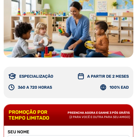
ESPECIALIZAÇÃO
A PARTIR DE 2 MESES
360 A 720 HORAS
100% EAD
PROMOÇÃO POR
PREENCHA AGORA E GANHE 3 PÓS GRÁTIS
TEMPO LIMITADO
(2 PARA VOCÊ E OUTRA PARA SEU AMIGO)
SEU NOME