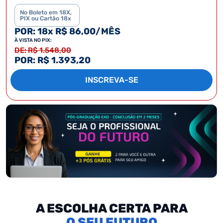
No Boleto em 18X,
PIX ou Cartão 18x
POR: 18x R$ 86,00/MÊS
À VISTA NO PIX:
DE: R$ 1.548,00
POR: R$ 1.393,20
INSCREVA-SE
A ESCOLHA CERTA PARA
SEU FUTURO