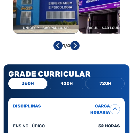
UNICESP - SAO PAULO, SP
FASUL - SAO LOURENCO, 
1/4
GRADE CURRICULAR
360H
420H
720H
DISCIPLINAS
CARGA
HORARIA
ENSINO LÚDICO
52 HORAS