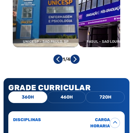
UNICESP - SAO PAULO, SP
FASUL - SAO LOURENCO, 
1/4
GRADE CURRICULAR
360H
460H
720H
DISCIPLINAS
CARGA
HORARIA