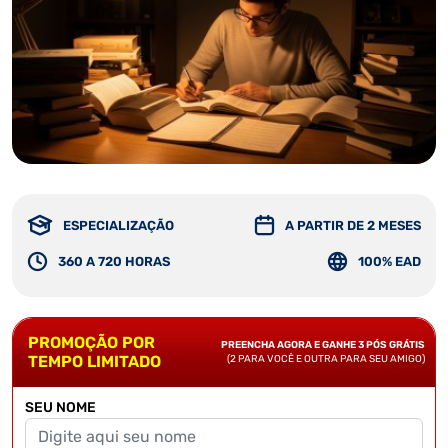
ESPECIALIZAÇÃO
A PARTIR DE 2 MESES
360 A 720 HORAS
100% EAD
PROMOÇÃO POR
PREENCHA AGORA E GANHE 3 PÓS GRÁTIS
TEMPO LIMITADO
(2 PARA VOCÊ E OUTRA PARA SEU AMIGO)
SEU NOME