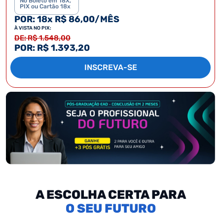
No Boleto em 18X,
PIX ou Cartão 18x
POR: 18x R$ 86,00/MÊS
À VISTA NO PIX:
DE: R$ 1.548,00
POR: R$ 1.393,20
INSCREVA-SE
A ESCOLHA CERTA PARA
SEU FUTURO