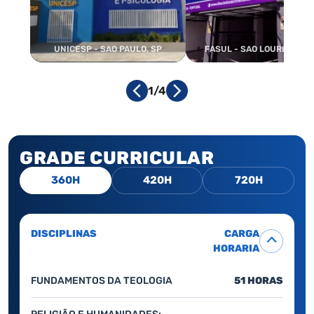
UNICESP - SAO PAULO, SP
FASUL - SAO LOURENCO, 
1/4
GRADE CURRICULAR
360H
420H
720H
DISCIPLINAS
CARGA
HORARIA
FUNDAMENTOS DA TEOLOGIA
51 HORAS