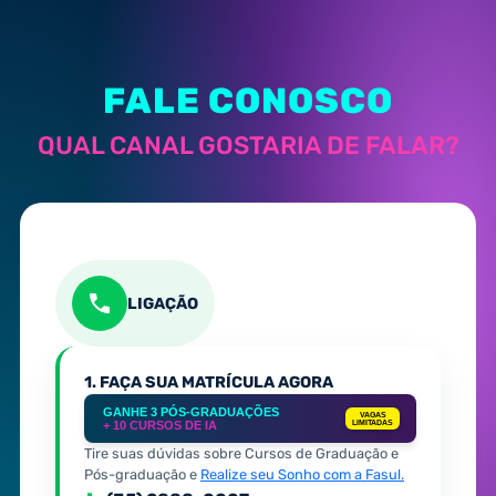
FALE CONOSCO
QUAL CANAL GOSTARIA DE FALAR?
LIGAÇÃO
1. FAÇA SUA MATRÍCULA AGORA
GANHE 3 PÓS-GRADUAÇÕES
VAGAS
+ 10 CURSOS DE IA
LIMITADAS
Tire suas dúvidas sobre Cursos de Graduação e
Pós-graduação e
Realize seu Sonho com a Fasul.