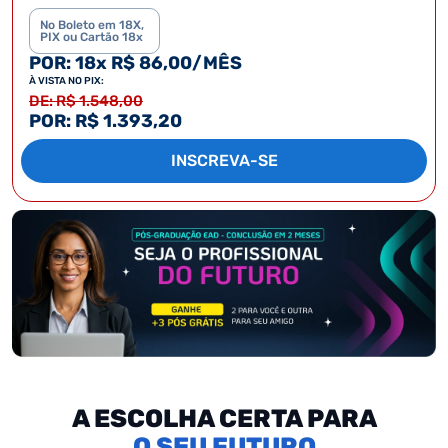
No Boleto em 18X,
PIX ou Cartão 18x
POR: 18x R$ 86,00/MÊS
À VISTA NO PIX:
DE: R$ 1.548,00
POR: R$ 1.393,20
INSCREVA-SE
A ESCOLHA CERTA PARA
SEU FUTURO