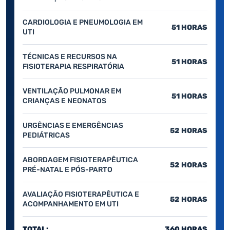
CARDIOLOGIA E PNEUMOLOGIA EM
51 HORAS
UTI
TÉCNICAS E RECURSOS NA
51 HORAS
FISIOTERAPIA RESPIRATÓRIA
VENTILAÇÃO PULMONAR EM
51 HORAS
CRIANÇAS E NEONATOS
URGÊNCIAS E EMERGÊNCIAS
52 HORAS
PEDIÁTRICAS
ABORDAGEM FISIOTERAPÊUTICA
52 HORAS
PRÉ-NATAL E PÓS-PARTO
AVALIAÇÃO FISIOTERAPÊUTICA E
52 HORAS
ACOMPANHAMENTO EM UTI
TOTAL:
360 HORAS