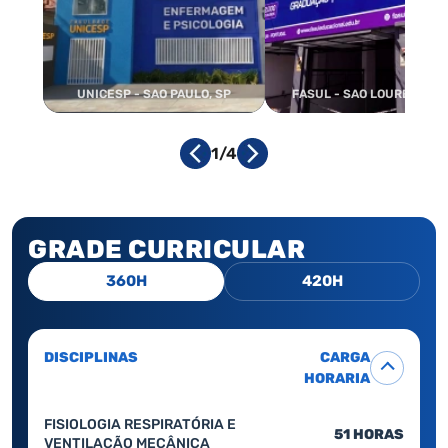
UNICESP - SAO PAULO, SP
FASUL - SAO LOURENCO, 
1/4
GRADE CURRICULAR
360H
420H
DISCIPLINAS
CARGA
HORARIA
FISIOLOGIA RESPIRATÓRIA E
51 HORAS
VENTILAÇÃO MECÂNICA