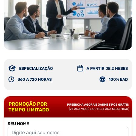
ESPECIALIZAÇÃO
A PARTIR DE 2 MESES
360 A 720 HORAS
100% EAD
PROMOÇÃO POR
PREENCHA AGORA E GANHE 3 PÓS GRÁTIS
TEMPO LIMITADO
(2 PARA VOCÊ E OUTRA PARA SEU AMIGO)
SEU NOME