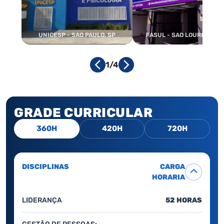
UNICESP - SAO PAULO, SP
FASUL - SAO LOURENCO, 
1/4
GRADE CURRICULAR
360H
420H
720H
DISCIPLINAS
CARGA
HORARIA
LIDERANÇA
52 HORAS