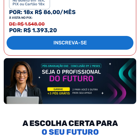
No Boleto em 18X,
PIX ou Cartão 18x
POR: 18x R$ 86,00/MÊS
À VISTA NO PIX:
DE: R$ 1.548,00
POR: R$ 1.393,20
INSCREVA-SE
A ESCOLHA CERTA PARA
SEU FUTURO