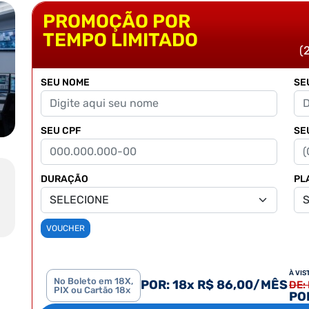
PROMOÇÃO POR
TEMPO LIMITADO
(
SEU NOME
SE
SEU CPF
SE
DURAÇÃO
PL
VOUCHER
À VIS
No Boleto em 18X,
POR: 18x R$ 86,00/MÊS
DE:
PIX ou Cartão 18x
POR