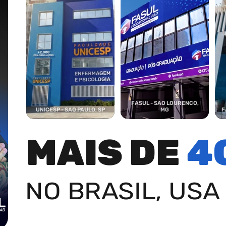
FASUL - SAO LOURENCO,
UNICESP - SAO PAULO, SP
MG
F
MAIS DE
4
NO BRASIL, USA 