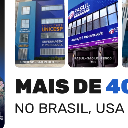
FASUL - SAO LOURENCO,
UNICESP - SAO PAULO, SP
MG
F
MAIS DE
4
NO BRASIL, USA 