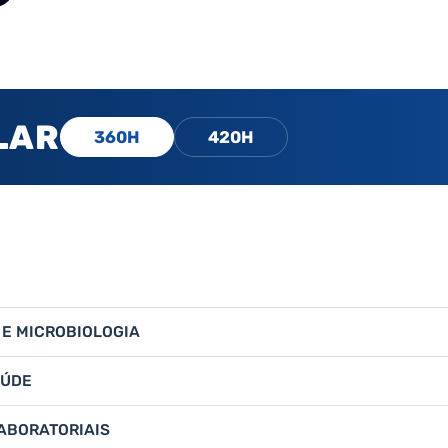
LAR
360H
420H
 E MICROBIOLOGIA
AÚDE
ABORATORIAIS