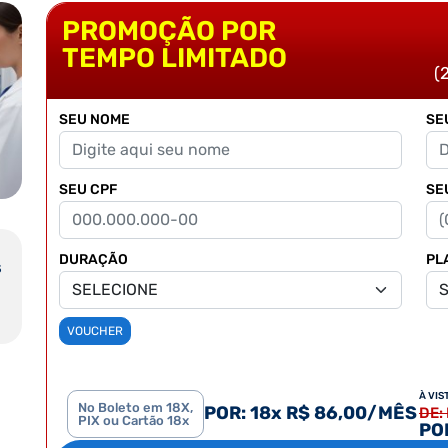
PROMOÇÃO POR
TEMPO LIMITADO
(
SEU NOME
SE
SEU CPF
SE
DURAÇÃO
PL
S
VOUCHER
À VIS
No Boleto em 18X,
POR: 18x R$ 86,00/MÊS
DE:
PIX ou Cartão 18x
POR