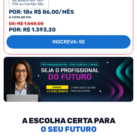
No Boleto em 18X,
PIX ou Cartão 18x
POR: 18x R$ 86,00/MÊS
À VISTA NO PIX:
DE: R$ 1.548,00
POR: R$ 1.393,20
INSCREVA-SE
A ESCOLHA CERTA PARA
SEU FUTURO