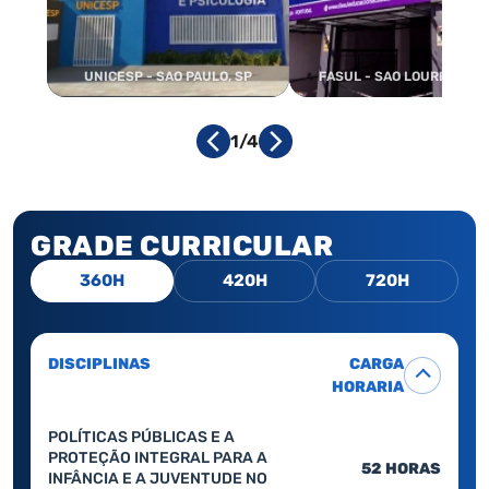
UNICESP - SAO PAULO, SP
FASUL - SAO LOURENCO, 
1/4
GRADE CURRICULAR
360H
420H
720H
DISCIPLINAS
CARGA
HORARIA
POLÍTICAS PÚBLICAS E A
PROTEÇÃO INTEGRAL PARA A
52 HORAS
INFÂNCIA E A JUVENTUDE NO