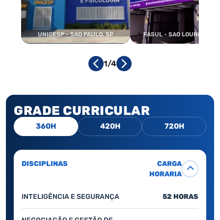
UNICESP - SAO PAULO, SP
FASUL - SAO LOURENCO, 
1/4
GRADE CURRICULAR
360H
420H
720H
DISCIPLINAS
CARGA
HORARIA
INTELIGÊNCIA E SEGURANÇA
52 HORAS