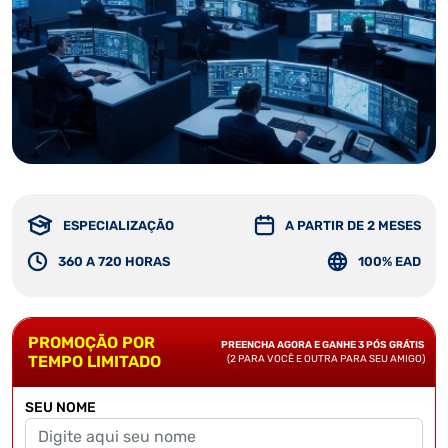
ESPECIALIZAÇÃO
A PARTIR DE 2 MESES
360 A 720 HORAS
100% EAD
PROMOÇÃO POR
PREENCHA AGORA E GANHE 3 PÓS GRÁTIS
TEMPO LIMITADO
(2 PARA VOCÊ E OUTRA PARA SEU AMIGO)
SEU NOME