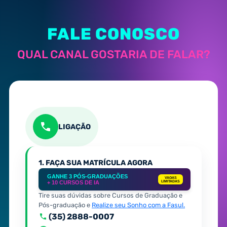
FALE CONOSCO
QUAL CANAL GOSTARIA DE FALAR?
LIGAÇÃO
1. FAÇA SUA MATRÍCULA AGORA
GANHE 3 PÓS-GRADUAÇÕES
VAGAS
+ 10 CURSOS DE IA
LIMITADAS
Tire suas dúvidas sobre Cursos de Graduação e
Pós-graduação e
Realize seu Sonho com a Fasul.
(35) 2888-0007