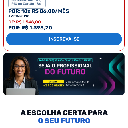
No Boleto em 18X,
PIX ou Cartão 18x
POR: 18x R$ 86,00/MÊS
À VISTA NO PIX:
DE: R$ 1.548,00
POR: R$ 1.393,20
INSCREVA-SE
A ESCOLHA CERTA PARA
SEU FUTURO