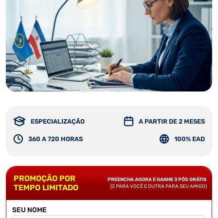
ESPECIALIZAÇÃO
A PARTIR DE 2 MESES
360 A 720 HORAS
100% EAD
PROMOÇÃO POR
PREENCHA AGORA E GANHE 3 PÓS GRÁTIS
TEMPO LIMITADO
(2 PARA VOCÊ E OUTRA PARA SEU AMIGO)
SEU NOME