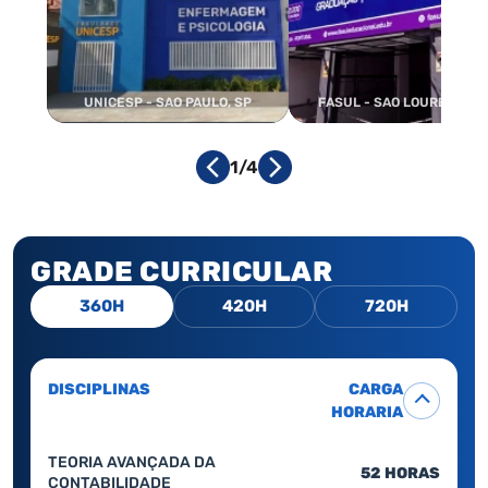
UNICESP - SAO PAULO, SP
FASUL - SAO LOURENCO, 
1/4
GRADE CURRICULAR
360H
420H
720H
DISCIPLINAS
CARGA
HORARIA
TEORIA AVANÇADA DA
52 HORAS
CONTABILIDADE