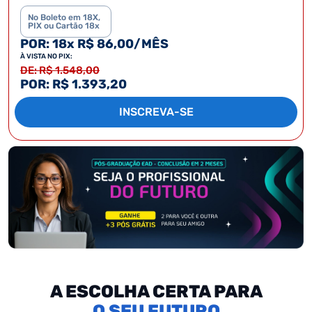
No Boleto em 18X,
PIX ou Cartão 18x
POR: 18x R$ 86,00/MÊS
À VISTA NO PIX:
DE: R$ 1.548,00
POR: R$ 1.393,20
INSCREVA-SE
A ESCOLHA CERTA PARA
SEU FUTURO