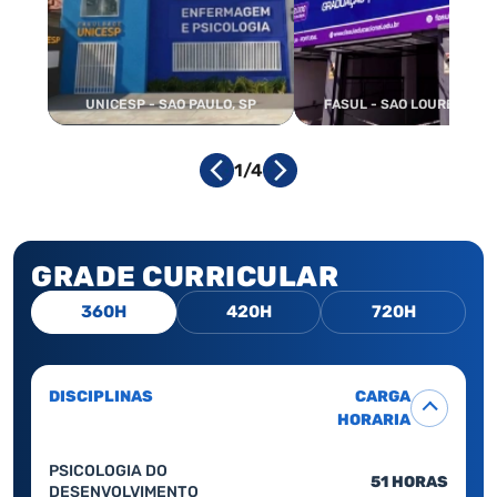
UNICESP - SAO PAULO, SP
FASUL - SAO LOURENCO, 
1/4
GRADE CURRICULAR
360H
420H
720H
DISCIPLINAS
CARGA
HORARIA
PSICOLOGIA DO
51 HORAS
DESENVOLVIMENTO