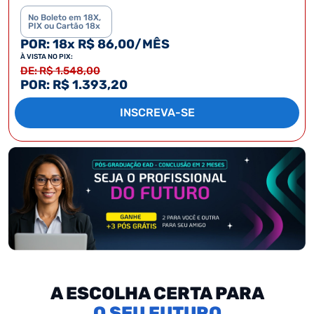
No Boleto em 18X,
PIX ou Cartão 18x
POR: 18x R$ 86,00/MÊS
À VISTA NO PIX:
DE: R$ 1.548,00
POR: R$ 1.393,20
INSCREVA-SE
A ESCOLHA CERTA PARA
SEU FUTURO