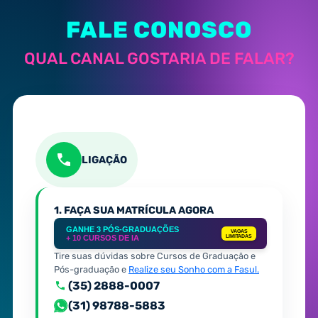
FALE CONOSCO
QUAL CANAL GOSTARIA DE FALAR?
LIGAÇÃO
1. FAÇA SUA MATRÍCULA AGORA
GANHE 3 PÓS-GRADUAÇÕES
VAGAS
+ 10 CURSOS DE IA
LIMITADAS
Tire suas dúvidas sobre Cursos de Graduação e
Pós-graduação e
Realize seu Sonho com a Fasul.
(35) 2888-0007
(31) 98788-5883