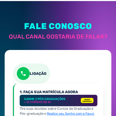
FALE CONOSCO
QUAL CANAL GOSTARIA DE FALAR?
LIGAÇÃO
1. FAÇA SUA MATRÍCULA AGORA
GANHE 3 PÓS-GRADUAÇÕES
VAGAS
+ 10 CURSOS DE IA
LIMITADAS
Tire suas dúvidas sobre Cursos de Graduação e
Pós-graduação e
Realize seu Sonho com a Fasul.