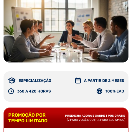
ESPECIALIZAÇÃO
A PARTIR DE 2 MESES
360 A 420 HORAS
100% EAD
PROMOÇÃO POR
PREENCHA AGORA E GANHE 3 PÓS GRÁTIS
TEMPO LIMITADO
(2 PARA VOCÊ E OUTRA PARA SEU AMIGO)