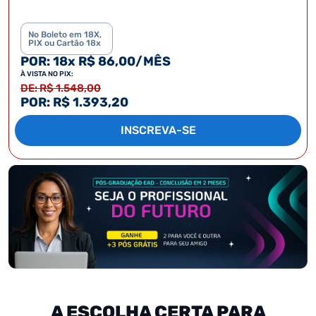
No Boleto em 18X,
PIX ou Cartão 18x
POR: 18x R$ 86,00/MÊS
À VISTA NO PIX:
DE: R$ 1.548,00
POR: R$ 1.393,20
INSCREVA-SE
A ESCOLHA CERTA PARA