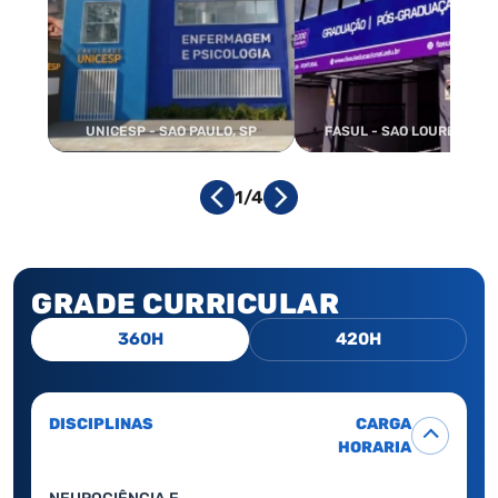
UNICESP - SAO PAULO, SP
FASUL - SAO LOURENCO, 
1/4
GRADE CURRICULAR
360H
420H
DISCIPLINAS
CARGA
HORARIA