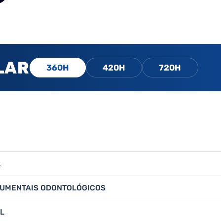
LAR
360H
420H
720H
L
TRUMENTAIS ODONTOLÓGICOS
L