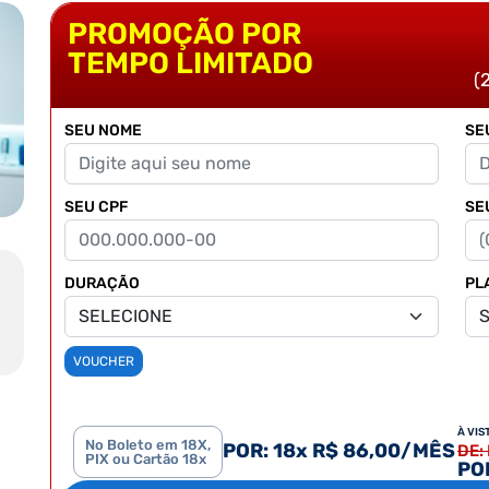
PROMOÇÃO POR
TEMPO LIMITADO
(
SEU NOME
SE
SEU CPF
SE
DURAÇÃO
PL
VOUCHER
À VIS
No Boleto em 18X,
POR: 18x R$ 86,00/MÊS
DE:
PIX ou Cartão 18x
POR