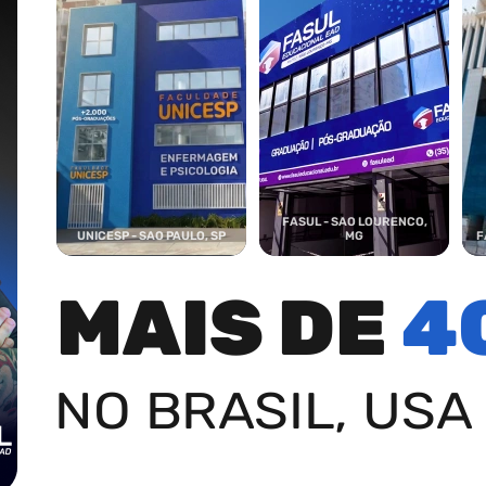
FASUL - SAO LOURENCO,
UNICESP - SAO PAULO, SP
MG
F
MAIS DE
4
NO BRASIL, USA 