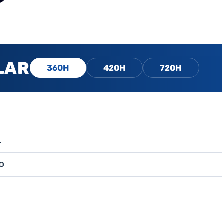
LAR
360H
420H
720H
L
O