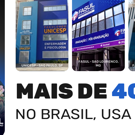
FASUL - SAO LOURENCO,
UNICESP - SAO PAULO, SP
MG
F
MAIS DE
4
NO BRASIL, USA 