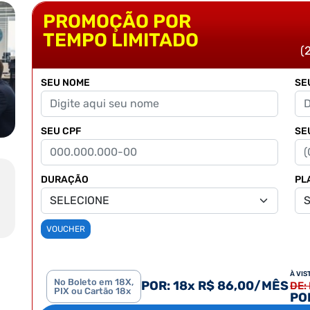
PROMOÇÃO POR
TEMPO LIMITADO
(
SEU NOME
SE
SEU CPF
SE
DURAÇÃO
PL
VOUCHER
À VIS
No Boleto em 18X,
POR: 18x R$ 86,00/MÊS
DE:
PIX ou Cartão 18x
POR