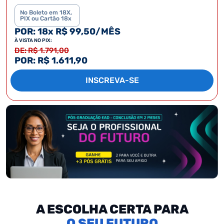
No Boleto em 18X,
PIX ou Cartão 18x
POR: 18x R$ 99,50/MÊS
À VISTA NO PIX:
DE: R$ 1.791,00
POR: R$ 1.611,90
INSCREVA-SE
A ESCOLHA CERTA PARA
SEU FUTURO