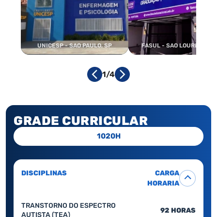
UNICESP - SAO PAULO, SP
FASUL - SAO LOURENCO, 
1/4
GRADE CURRICULAR
1020H
DISCIPLINAS
CARGA
HORARIA
TRANSTORNO DO ESPECTRO
92 HORAS
AUTISTA (TEA)