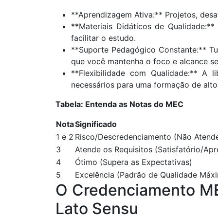
**Aprendizagem Ativa:** Projetos, desa
**Materiais Didáticos de Qualidade:*
facilitar o estudo.
**Suporte Pedagógico Constante:** Tu
que você mantenha o foco e alcance se
**Flexibilidade com Qualidade:** A
necessários para uma formação de alto 
Tabela: Entenda as Notas do MEC
Nota
Significado
1 e 2
Risco/Descredenciamento (Não Atende
3
Atende os Requisitos (Satisfatório/Ap
4
Ótimo (Supera as Expectativas)
5
Excelência (Padrão de Qualidade Máx
O Credenciamento ME
Lato Sensu