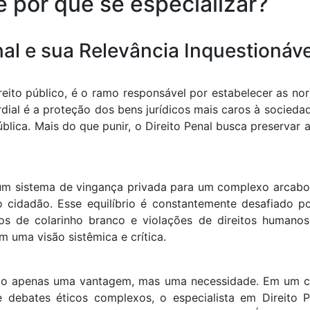
e por que se especializar?
nal e sua Relevância Inquestionáve
reito público, é o ramo responsável por estabelecer as n
rdial é a proteção dos bens jurídicos mais caros à sociedad
lica. Mais do que punir, o Direito Penal busca preservar a
e um sistema de vingança privada para um complexo arcabou
o cidadão. Esse equilíbrio é constantemente desafiado 
tos de colarinho branco e violações de direitos humano
 uma visão sistêmica e crítica.
 não apenas uma vantagem, mas uma necessidade. Em um c
s e debates éticos complexos, o especialista em Direit