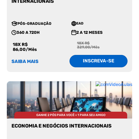
INTERNACIONAIS
PÓS-GRADUAÇÃO
EAD
360 A 720H
2 A 12 MESES
18X R$
18X R$
329,00/Mês
86,00/Mês
INSCREVA-SE
SAIBA MAIS
GANHE 2 PÓS PARA VOCÊ + 1 PARA SEU AMIGO
ECONOMIA E NEGÓCIOS INTERNACIONAIS