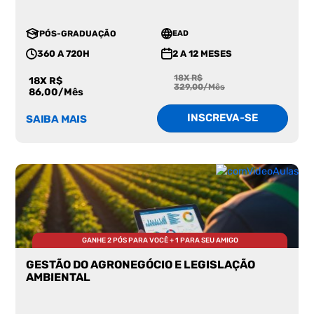
PÓS-GRADUAÇÃO
EAD
360 A 720H
2 A 12 MESES
18X R$
18X R$
329,00/Mês
86,00/Mês
INSCREVA-SE
SAIBA MAIS
GANHE 2 PÓS PARA VOCÊ + 1 PARA SEU AMIGO
GESTÃO DO AGRONEGÓCIO E LEGISLAÇÃO
AMBIENTAL