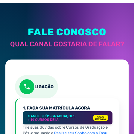
FALE CONOSCO
QUAL CANAL GOSTARIA DE FALAR?
LIGAÇÃO
1. FAÇA SUA MATRÍCULA AGORA
GANHE 3 PÓS-GRADUAÇÕES
VAGAS
+ 10 CURSOS DE IA
LIMITADAS
Tire suas dúvidas sobre Cursos de Graduação e
Pós-graduação e
Realize seu Sonho com a Fasul.