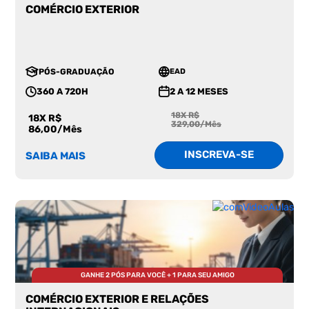
COMÉRCIO EXTERIOR
PÓS-GRADUAÇÃO
EAD
360 A 720H
2 A 12 MESES
18X R$
18X R$
329,00/Mês
86,00/Mês
INSCREVA-SE
SAIBA MAIS
GANHE 2 PÓS PARA VOCÊ + 1 PARA SEU AMIGO
COMÉRCIO EXTERIOR E RELAÇÕES