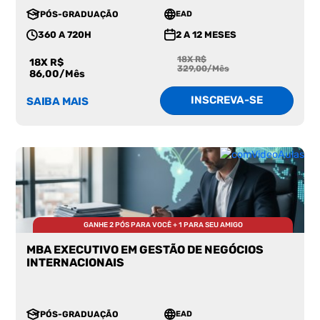
PÓS-GRADUAÇÃO
EAD
360 A 720H
2 A 12 MESES
18X R$
18X R$
329,00/Mês
86,00/Mês
INSCREVA-SE
SAIBA MAIS
GANHE 2 PÓS PARA VOCÊ + 1 PARA SEU AMIGO
MBA EXECUTIVO EM GESTÃO DE NEGÓCIOS
INTERNACIONAIS
PÓS-GRADUAÇÃO
EAD