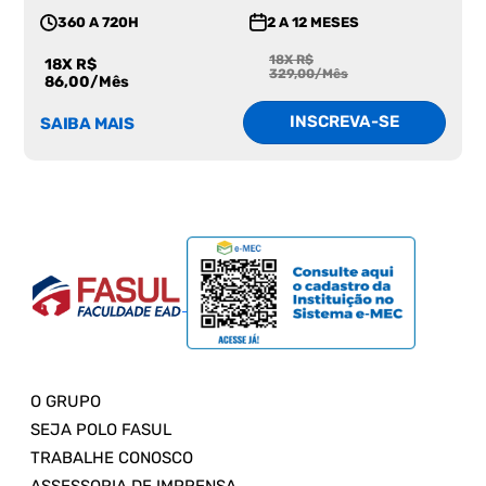
360 A 720H
2 A 12 MESES
18X R$
18X R$
329,00/Mês
86,00/Mês
INSCREVA-SE
SAIBA MAIS
O GRUPO
SEJA POLO FASUL
TRABALHE CONOSCO