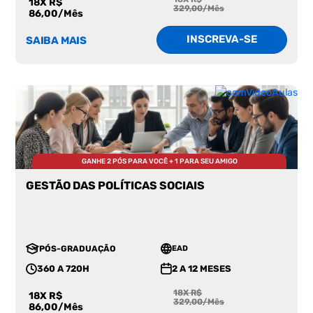
18X R$
329,00/Mês
86,00/Mês
INSCREVA-SE
SAIBA MAIS
GANHE 2 PÓS PARA VOCÊ + 1 PARA SEU AMIGO
GESTÃO DAS POLÍTICAS SOCIAIS
PÓS-GRADUAÇÃO
EAD
360 A 720H
2 A 12 MESES
18X R$
18X R$
329,00/Mês
86,00/Mês