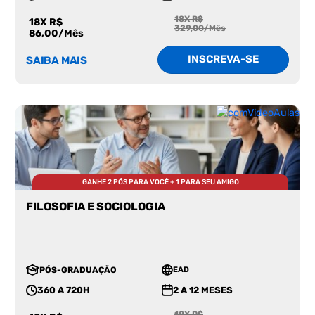
18X R$
18X R$
329,00/Mês
86,00/Mês
INSCREVA-SE
SAIBA MAIS
GANHE 2 PÓS PARA VOCÊ + 1 PARA SEU AMIGO
FILOSOFIA E SOCIOLOGIA
PÓS-GRADUAÇÃO
EAD
360 A 720H
2 A 12 MESES
18X R$