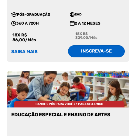
PÓS-GRADUAÇÃO
EAD
360 A 720H
2 A 12 MESES
18X R$
18X R$
329,00/Mês
86,00/Mês
INSCREVA-SE
SAIBA MAIS
GANHE 2 PÓS PARA VOCÊ + 1 PARA SEU AMIGO
EDUCAÇÃO ESPECIAL E ENSINO DE ARTES