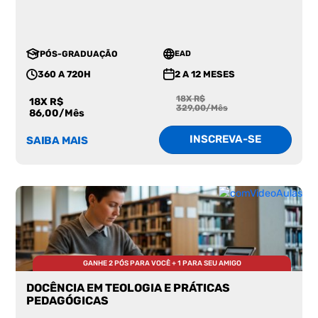
PÓS-GRADUAÇÃO
EAD
360 A 720H
2 A 12 MESES
18X R$
18X R$
329,00/Mês
86,00/Mês
INSCREVA-SE
SAIBA MAIS
GANHE 2 PÓS PARA VOCÊ + 1 PARA SEU AMIGO
DOCÊNCIA EM TEOLOGIA E PRÁTICAS
PEDAGÓGICAS