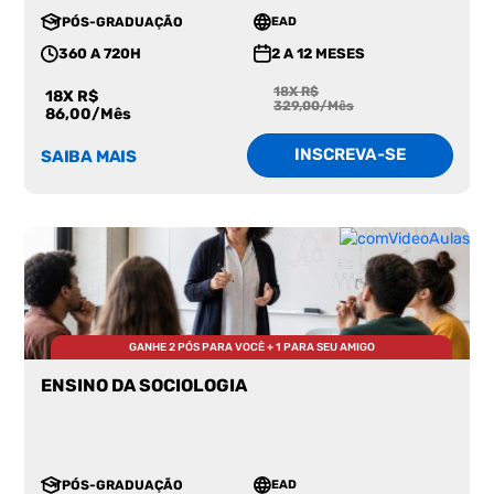
PÓS-GRADUAÇÃO
EAD
360 A 720H
2 A 12 MESES
18X R$
18X R$
329,00/Mês
86,00/Mês
INSCREVA-SE
SAIBA MAIS
GANHE 2 PÓS PARA VOCÊ + 1 PARA SEU AMIGO
ENSINO DA SOCIOLOGIA
PÓS-GRADUAÇÃO
EAD