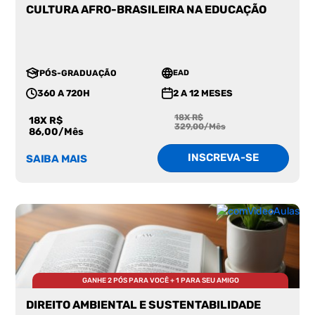
CULTURA AFRO-BRASILEIRA NA EDUCAÇÃO
PÓS-GRADUAÇÃO
EAD
360 A 720H
2 A 12 MESES
18X R$
18X R$
329,00/Mês
86,00/Mês
INSCREVA-SE
SAIBA MAIS
GANHE 2 PÓS PARA VOCÊ + 1 PARA SEU AMIGO
DIREITO AMBIENTAL E SUSTENTABILIDADE