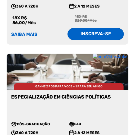
360 A 720H
2 A 12 MESES
18X R$
18X R$
329,00/Mês
86,00/Mês
INSCREVA-SE
SAIBA MAIS
GANHE 2 PÓS PARA VOCÊ + 1 PARA SEU AMIGO
ESPECIALIZAÇÃO EM CIÊNCIAS POLÍTICAS
PÓS-GRADUAÇÃO
EAD
360 A 720H
2 A 12 MESES